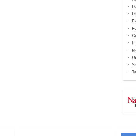
D
D
Ex
Fo
Ge
In
M
Or
Se
Ta