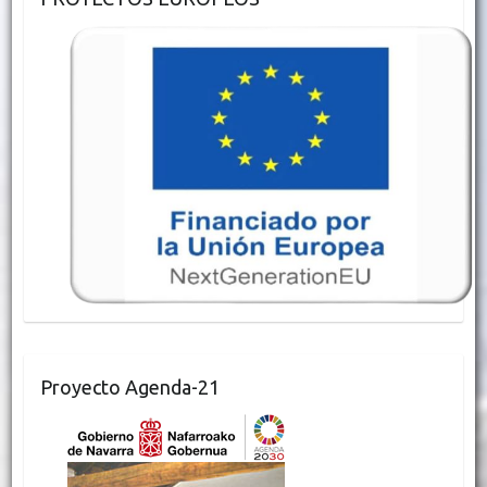
o
r
p
k
p
Proyecto Agenda-21