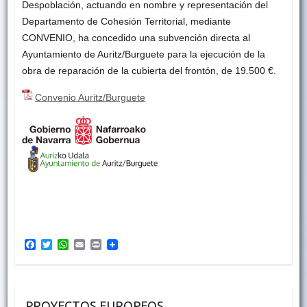
Despoblación, actuando en nombre y representación del
Departamento de Cohesión Territorial, mediante
CONVENIO, ha concedido una subvención directa al
Ayuntamiento de Auritz/Burguete para la ejecución de la
obra de reparación de la cubierta del frontón, de 19.500 €.
Convenio Auritz/Burguete
F
T
W
E
P
a
w
h
m
r
c
i
a
a
i
e
t
t
i
n
b
t
s
l
t
o
e
A
PROYECTOS EUROPEOS