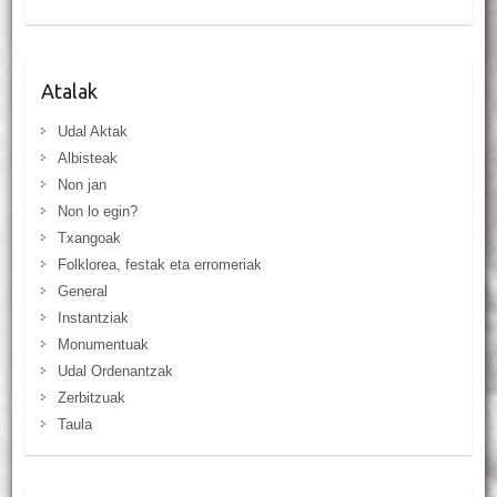
Atalak
Udal Aktak
Albisteak
Non jan
Non lo egin?
Txangoak
Folklorea, festak eta erromeriak
General
Instantziak
Monumentuak
Udal Ordenantzak
Zerbitzuak
Taula