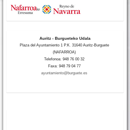
Auritz - Burgueteko Udala
Plaza del Ayuntamiento 1 P.K. 31640 Auritz-Burguete
(NAFARROA)
Telefonoa: 948 76 00 32
Faxa: 948 79 04 77
ayuntamiento@burguete.es