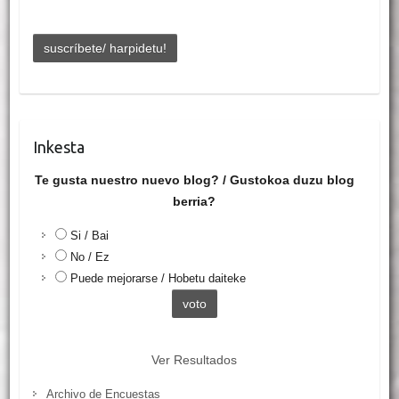
Inkesta
Te gusta nuestro nuevo blog? / Gustokoa duzu blog
berria?
Si / Bai
No / Ez
Puede mejorarse / Hobetu daiteke
Ver Resultados
Archivo de Encuestas