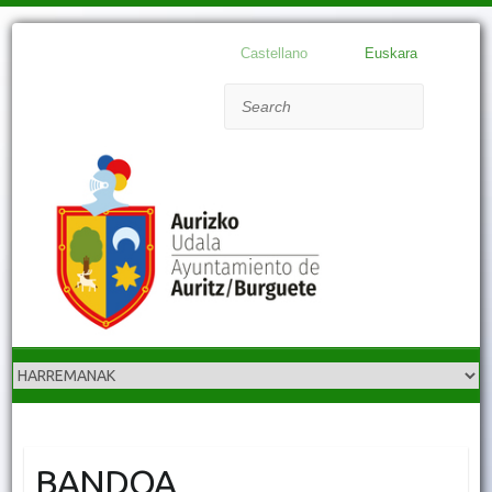
Castellano
Euskara
Search
BANDOA