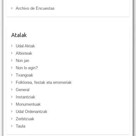
Archivo de Encuestas
Atalak
Udal Aktak
Albisteak
Non jan
Non lo egin?
Txangoak
Folklorea, festak eta erromeriak
General
Instantziak
Monumentuak
Udal Ordenantzak
Zerbitzuak
Taula