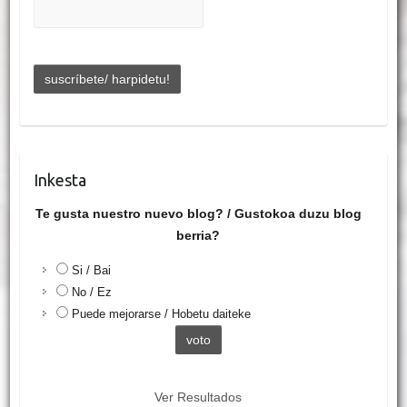
Inkesta
Te gusta nuestro nuevo blog? / Gustokoa duzu blog
berria?
Si / Bai
No / Ez
Puede mejorarse / Hobetu daiteke
Ver Resultados