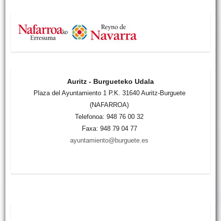
Auritz - Burgueteko Udala
Plaza del Ayuntamiento 1 P.K. 31640 Auritz-Burguete
(NAFARROA)
Telefonoa: 948 76 00 32
Faxa: 948 79 04 77
ayuntamiento@burguete.es