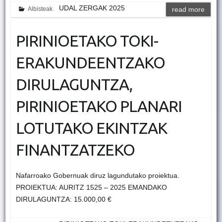
UDAL ZERGAK 2025
Albisteak
read more
PIRINIOETAKO TOKI-
ERAKUNDEENTZAKO
DIRULAGUNTZA,
PIRINIOETAKO PLANARI
LOTUTAKO EKINTZAK
FINANTZATZEKO
Nafarroako Gobernuak diruz lagundutako proiektua.
PROIEKTUA: AURITZ 1525 – 2025 EMANDAKO
DIRULAGUNTZA: 15.000,00 €