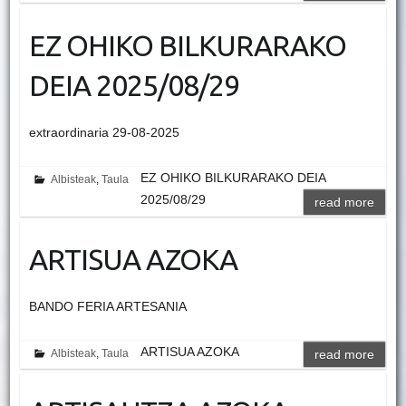
EZ OHIKO BILKURARAKO
DEIA 2025/08/29
extraordinaria 29-08-2025
EZ OHIKO BILKURARAKO DEIA
Albisteak
,
Taula
2025/08/29
read more
ARTISUA AZOKA
BANDO FERIA ARTESANIA
ARTISUA AZOKA
Albisteak
,
Taula
read more