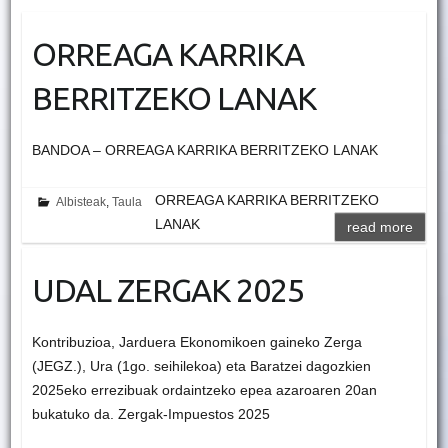
ORREAGA KARRIKA
BERRITZEKO LANAK
BANDOA – ORREAGA KARRIKA BERRITZEKO LANAK
ORREAGA KARRIKA BERRITZEKO
Albisteak
,
Taula
LANAK
read more
UDAL ZERGAK 2025
Kontribuzioa, Jarduera Ekonomikoen gaineko Zerga
(JEGZ.), Ura (1go. seihilekoa) eta Baratzei dagozkien
2025eko errezibuak ordaintzeko epea azaroaren 20an
bukatuko da. Zergak-Impuestos 2025