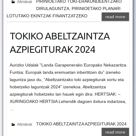
PIRINIOETAKO TOKI-ERAKUNDEENTZAKO
Albisteak
DIRULAGUNTZA, PIRINIOETAKO PLANARI
LOTUTAKO EKINTZAK FINANTZATZEKO
read more
TOKIKO ABELTZAINTZA
AZPIEGITURAK 2024
Aurizko Udalak “Landa Garapenerako Europako Nekazaritza
Funtsa: Europak landa eremuetan inbertitzen du” izeneko
laguntza jaso du, “Abeltzaintzako toki azpiegiturak sortu eta
hobetzeko laguntzak 2024” izenekoa. Abeltzaintza
azpiegiturak hobetzeko lan hauek egin dira: HERTSIAK: –
XURINGOAKO HERTSIA Lehendik dagoen itxitura indartzea,
…
TOKIKO ABELTZAINTZA AZPIEGITURAK 2024
Albisteak
read more