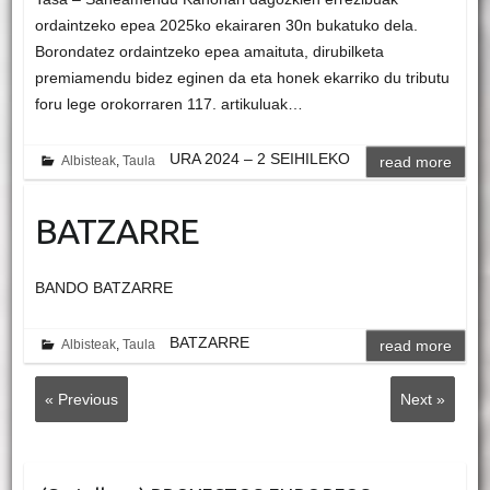
ordaintzeko epea 2025ko ekairaren 30n bukatuko dela.
Borondatez ordaintzeko epea amaituta, dirubilketa
premiamendu bidez eginen da eta honek ekarriko du tributu
foru lege orokorraren 117. artikuluak…
URA 2024 – 2 SEIHILEKO
Albisteak
,
Taula
read more
BATZARRE
BANDO BATZARRE
BATZARRE
Albisteak
,
Taula
read more
« Previous
Next »