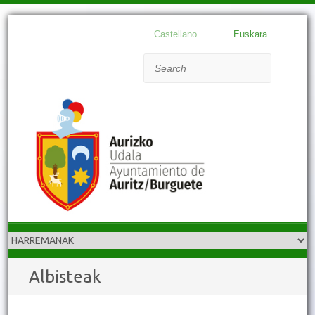
Castellano
Euskara
Search
Albisteak