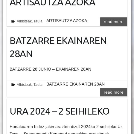
ARTISAUTZA AZOKA
ARTISAUTZA AZOKA
Albisteak
,
Taula
read more
BATZARRE EKAINAREN
28AN
BATZARRE 28 JUNIO – EKAINAREN 28AN
BATZARRE EKAINAREN 28AN
Albisteak
,
Taula
read more
URA 2024 – 2 SEIHILEKO
Honakoaren bidez jakin arazten dizut 2024ko 2 seihileko Ur-
Tasa – Saneamendu Kanonari dagozkien errezibuak