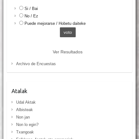
Si / Bai
No / Ez
Puede mejorarse / Hobetu daiteke
Ver Resultados
Archivo de Encuestas
Atalak
Udal Aktak
Albisteak
Non jan
Non lo egin?
Txangoak