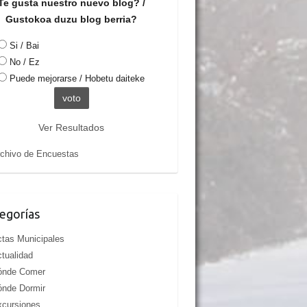
Te gusta nuestro nuevo blog? /
Gustokoa duzu blog berria?
Si / Bai
No / Ez
Puede mejorarse / Hobetu daiteke
Ver Resultados
chivo de Encuestas
egorías
tas Municipales
tualidad
ónde Comer
ónde Dormir
cursiones