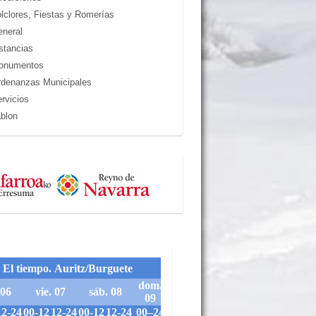
lclores, Fiestas y Romerías
neral
stancias
onumentos
denanzas Municipales
rvicios
blon