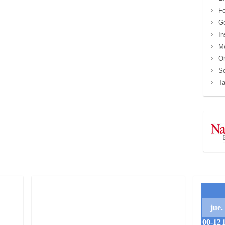
Fo
Ge
In
M
Or
Se
Ta