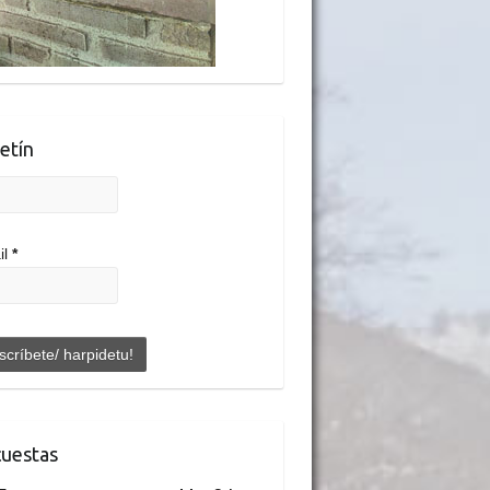
etín
il
*
uestas