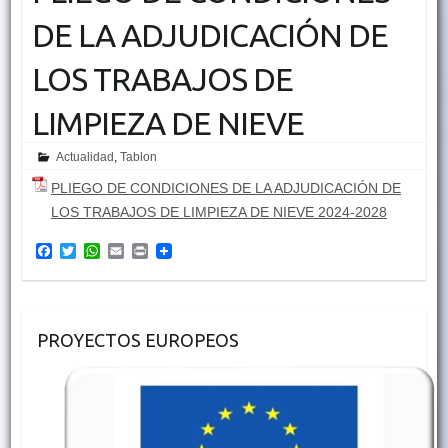
DE LA ADJUDICACIÓN DE
LOS TRABAJOS DE
LIMPIEZA DE NIEVE
Actualidad
,
Tablon
PLIEGO DE CONDICIONES DE LA ADJUDICACIÓN DE
LOS TRABAJOS DE LIMPIEZA DE NIEVE 2024-2028
F
T
W
E
P
a
w
h
m
r
c
i
a
a
i
e
t
t
i
n
b
t
s
l
t
o
e
A
PROYECTOS EUROPEOS
o
r
p
k
p